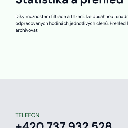
Díky možnostem filtrace a třízení, lze dosáhnout sna
odpracovaných hodinách jednotlivých členů. Přehled l
archivovat.
TELEFON
+420 737 932 528