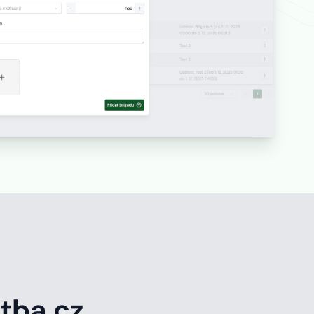
tba.cz