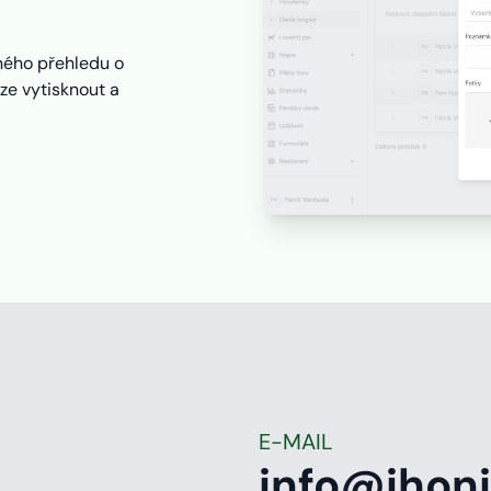
dného přehledu o
ze vytisknout a
E-MAIL
info@ihoni