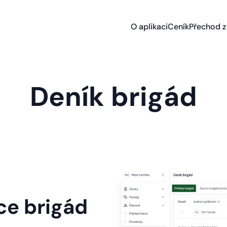
O aplikaci
Ceník
Přechod z 
Deník brigád
ce brigád