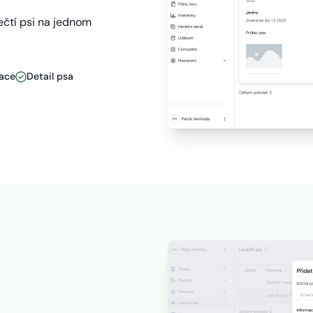
ečtí psi na jednom
race
Detail psa