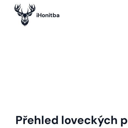
iHonitba
Přehled loveckých 