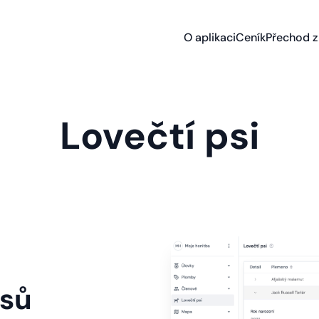
O aplikaci
Ceník
Přechod z 
Lovečtí psi
psů