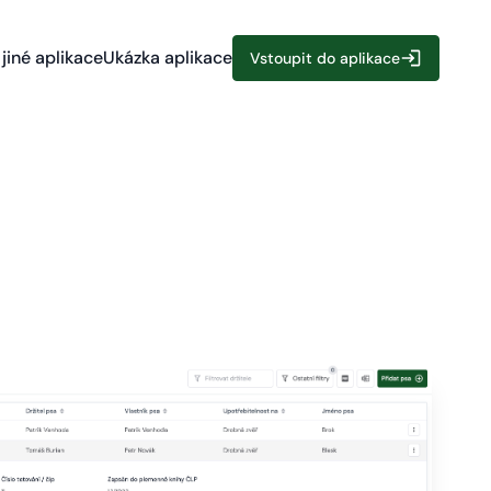
jiné aplikace
Ukázka aplikace
Vstoupit do aplikace