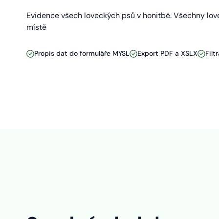
Evidence všech loveckých psů v honitbě. Všechny lov
místě
Propis dat do formuláře MYSL
Export PDF a XSLX
Filt