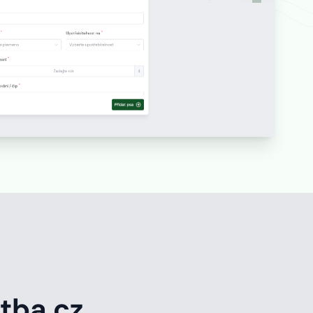
tba.cz